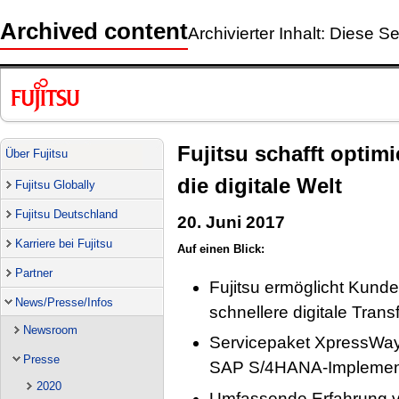
Archived content
Archivierter Inhalt: Diese Se
Fujitsu schafft opti
Über Fujitsu
die digitale Welt
Fujitsu Globally
Fujitsu Deutschland
20. Juni 2017
Karriere bei Fujitsu
Auf einen Blick:
Partner
Fujitsu ermöglicht Kund
News/Presse/Infos
schnellere digitale Trans
Newsroom
Servicepaket XpressWay f
Presse
SAP S/4HANA-Implemen
2020
Umfassende Erfahrung vo