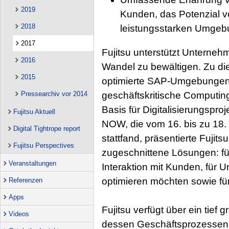
2019
Kunden, das Potenzial vo
2018
leistungsstarken Umgeb
2017
Fujitsu unterstützt Unterneh
2016
Wandel zu bewältigen. Zu di
2015
optimierte SAP-Umgebungen. 
Pressearchiv vor 2014
geschäftskritische Computing-
Basis für Digitalisierungspr
Fujitsu Aktuell
NOW, die vom 16. bis zu 18. 
Digital Tightrope report
stattfand, präsentierte Fujits
Fujitsu Perspectives
zugeschnittene Lösungen: für
Veranstaltungen
Interaktion mit Kunden, für U
optimieren möchten sowie für 
Referenzen
Apps
Fujitsu verfügt über ein tief
Videos
dessen Geschäftsprozessen. 