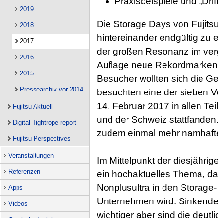
Praxisbeispiele und „Dri
2019
Die Storage Days von Fujitsu
2018
hintereinander endgültig zu 
2017
der großen Resonanz im verg
2016
Auflage neue Rekordmarken a
2015
Besucher wollten sich die G
Pressearchiv vor 2014
besuchten eine der sieben V
14. Februar 2017 in allen Te
Fujitsu Aktuell
und der Schweiz stattfanden.
Digital Tightrope report
zudem einmal mehr namhafte 
Fujitsu Perspectives
Veranstaltungen
Im Mittelpunkt der diesjährig
Referenzen
ein hochaktuelles Thema, da
Nonplusultra in den Storage- 
Apps
Unternehmen wird. Sinkende 
Videos
wichtiger aber sind die deut