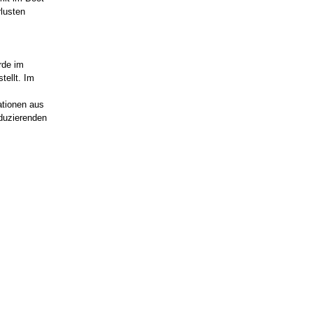
lusten
urde im
ellt. Im
ationen aus
duzierenden