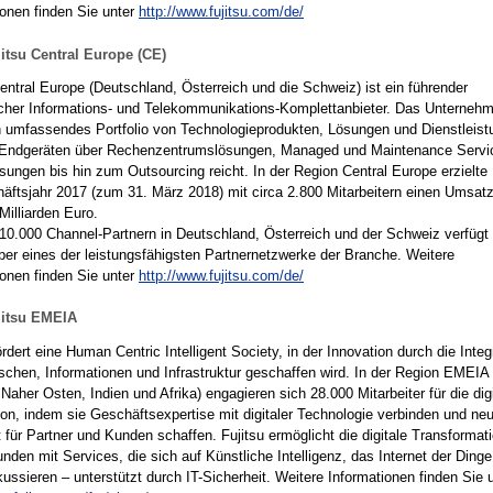
ionen finden Sie unter
http://www.fujitsu.com/de/
itsu Central Europe (CE)
Central Europe (Deutschland, Österreich und die Schweiz) ist ein führender
cher Informations- und Telekommunikations-Komplettanbieter. Das Unterneh
in umfassendes Portfolio von Technologieprodukten, Lösungen und Dienstleist
Endgeräten über Rechenzentrumslösungen, Managed und Maintenance Servi
sungen bis hin zum Outsourcing reicht. In der Region Central Europe erzielte 
äftsjahr 2017 (zum 31. März 2018) mit circa 2.800 Mitarbeitern einen Umsat
Milliarden Euro.
 10.000 Channel-Partnern in Deutschland, Österreich und der Schweiz verfügt 
er eines der leistungsfähigsten Partnernetzwerke der Branche. Weitere
ionen finden Sie unter
http://www.fujitsu.com/de/
jitsu EMEIA
ördert eine Human Centric Intelligent Society, in der Innovation durch die Integ
chen, Informationen und Infrastruktur geschaffen wird. In der Region EMEIA
Naher Osten, Indien und Afrika) engagieren sich 28.000 Mitarbeiter für die dig
ion, indem sie Geschäftsexpertise mit digitaler Technologie verbinden und ne
 für Partner und Kunden schaffen. Fujitsu ermöglicht die digitale Transformat
nden mit Services, die sich auf Künstliche Intelligenz, das Internet der Ding
ussieren – unterstützt durch IT-Sicherheit. Weitere Informationen finden Sie 