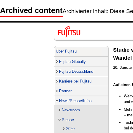
Archived content
Archivierter Inhalt: Diese Se
Studie 
Über Fujitsu
Wandel
Fujitsu Globally
30. Januar
Fujitsu Deutschland
Karriere bei Fujitsu
Auf einen 
Partner
Weltw
News/Presse/Infos
und w
Mehr
Newsroom
– meh
Presse
Techn
bei d
2020