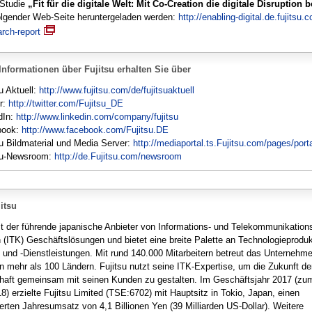
 Studie
„Fit für die digitale Welt: Mit Co-Creation die digitale Disruption 
olgender Web-Seite heruntergeladen werden:
http://enabling-digital.de.fujitsu.c
arch-report
Informationen über Fujitsu erhalten Sie über
u Aktuell:
http://www.fujitsu.com/de/fujitsuaktuell
er:
http://twitter.com/Fujitsu_DE
dIn:
http://www.linkedin.com/company/fujitsu
book:
http://www.facebook.com/Fujitsu.DE
su Bildmaterial und Media Server:
http://mediaportal.ts.Fujitsu.com/pages/port
su-Newsroom:
http://de.Fujitsu.com/newsroom
itsu
ist der führende japanische Anbieter von Informations- und Telekommunikation
n (ITK) Geschäftslösungen und bietet eine breite Palette an Technologieproduk
 und -Dienstleistungen. Mit rund 140.000 Mitarbeitern betreut das Unternehm
n mehr als 100 Ländern. Fujitsu nutzt seine ITK-Expertise, um die Zukunft de
haft gemeinsam mit seinen Kunden zu gestalten. Im Geschäftsjahr 2017 (zu
8) erzielte Fujitsu Limited (TSE:6702) mit Hauptsitz in Tokio, Japan, einen
ierten Jahresumsatz von 4,1 Billionen Yen (39 Milliarden US-Dollar). Weitere