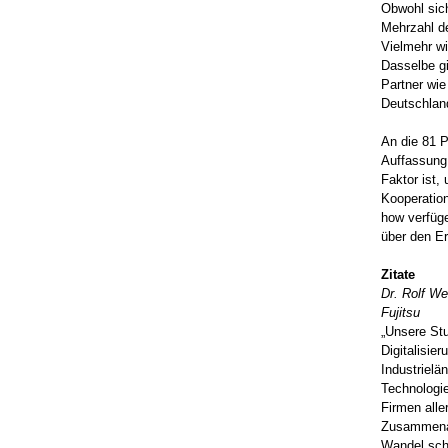
Obwohl sich
Mehrzahl de
Vielmehr wi
Dasselbe gi
Partner wie
Deutschland
An die 81 P
Auffassung
Faktor ist,
Kooperation
how verfüge
über den Er
Zitate
Dr. Rolf We
Fujitsu
„Unsere Stu
Digitalisie
Industriel
Technologi
Firmen alle
Zusammenarb
Wandel schn