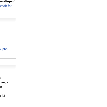
bewältigen”
om/fit-for-
al.php
s-
ten, -
en
r
m 31.