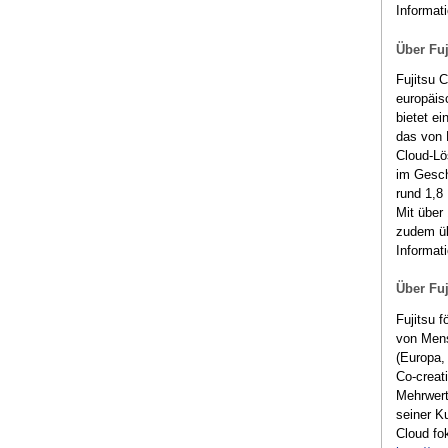
Informat
Über Fuj
Fujitsu 
europäis
bietet e
das von 
Cloud-Lö
im Gesch
rund 1,8 
Mit über
zudem üb
Informat
Über Fu
Fujitsu f
von Mens
(Europa, 
Co-creat
Mehrwert
seiner Ku
Cloud fok