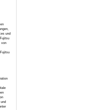
men
ungen,
ces und
Fujitsu
z von
Fujitsu
ration
itale
uen
ion
e und
unter