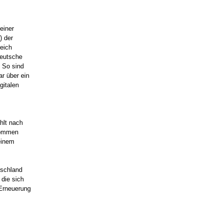
einer
) der
reich
deutsche
. So sind
r über ein
gitalen
hlt nach
kommen
einem
tschland
 die sich
 Erneuerung