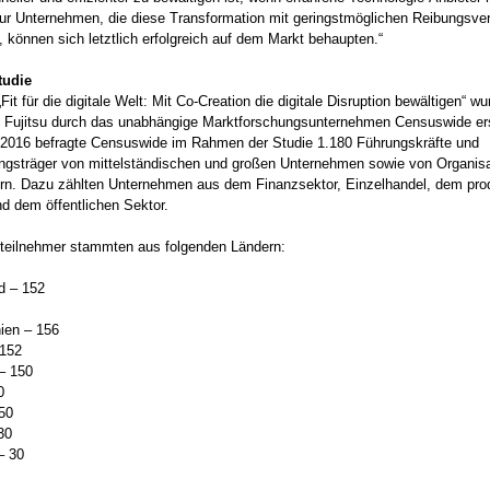
ur Unternehmen, die diese Transformation mit geringstmöglichen Reibungsver
, können sich letztlich erfolgreich auf dem Markt behaupten.“
tudie
Fit für die digitale Welt: Mit Co-Creation die digitale Disruption bewältigen“ w
n Fujitsu durch das unabhängige Marktforschungsunternehmen Censuswide erst
2016 befragte Censuswide im Rahmen der Studie 1.180 Führungskräfte und
ngsträger von mittelständischen und großen Unternehmen sowie von Organis
rn. Dazu zählten Unternehmen aus dem Finanzsektor, Einzelhandel, dem pro
d dem öffentlichen Sektor.
nteilnehmer stammten aus folgenden Ländern:
d – 152
ien – 156
 152
– 150
0
50
30
– 30