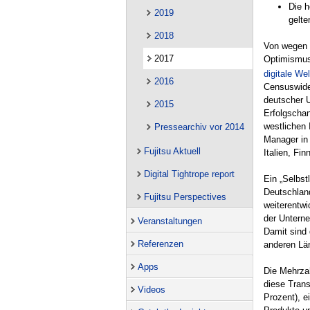
Die h
2019
gelte
2018
Von wegen 
2017
Optimismus
digitale Wel
2016
Censuswide 
deutscher U
2015
Erfolgschan
westlichen 
Pressearchiv vor 2014
Manager in 
Fujitsu Aktuell
Italien, Fi
Digital Tightrope report
Ein „Selbst
Deutschland
Fujitsu Perspectives
weiterentwi
der Unterne
Veranstaltungen
Damit sind 
Referenzen
anderen Lä
Apps
Die Mehrza
diese Trans
Videos
Prozent), e