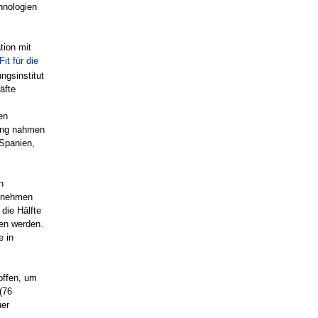
hnologien
tion mit
Fit für die
ngsinstitut
äfte
en
hung nahmen
 Spanien,
n
ernehmen
 die Hälfte
gen werden.
e in
offen, um
(76
uer