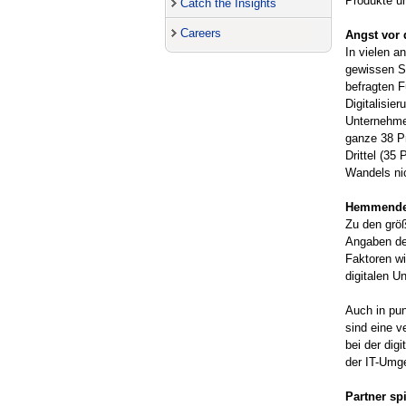
Produkte un
Catch the Insights
Careers
Angst vor 
In vielen a
gewissen Sk
befragten F
Digitalisie
Unternehmen
ganze 38 Pr
Drittel (35
Wandels nic
Hemmende 
Zu den größ
Angaben de
Faktoren wi
digitalen U
Auch in pun
sind eine v
bei der dig
der IT-Umg
Partner sp