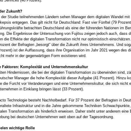
d Services (48 Prozent).
der Zukunft?
n der Studie teilnehmenden Ländern sehen Manager dem digitalen Wandel mit 
epsis entgegen. Das gilt nicht für Deutschland: Fast vier Fünftel (79 Prozent
ührungskräfte betrachten Deutschland als eine der führenden Nationen im Be
rung. Die Ergebnisse der Untersuchung von Fujitsu zeigen jedoch auch, dass 
 die Effekte der digitalen Transformation nicht nur optimistisch einschätzen
ozent der Befragten „besorgt“ über die Zukunft ihres Unternehmens. Und soga
 Prozent) ist der Auffassung, dass ihre Organisation im Jahr 2021 wegen des di
ht mehr in der gegenwärtigen Form existieren wird.
Faktoren: Komplexität und Unternehmenskultur
ten Hindernissen, die bei der digitalen Transformation zu überwinden sind, zä
utscher Manager die hohe Komplexität dieser Aufgabe (41 Prozent). Hinzu 
e die Furcht vor Veränderungen und eine Unternehmenskultur, die sich nicht 
nternehmen in Einklang bringen lässt (33 Prozent).
cto Technologie besteht Nachholbedarf. Für 37 Prozent der Befragten in Deu
eraltete Infrastruktur und in die Jahre gekommene Techniken Schwachpunkte,
italen Transformation als hinderlich erweisen. Daher steht unter anderem eine
ebung bei deutschen Unternehmen weit oben auf der Tagesordnung.
ielen wichtige Rolle