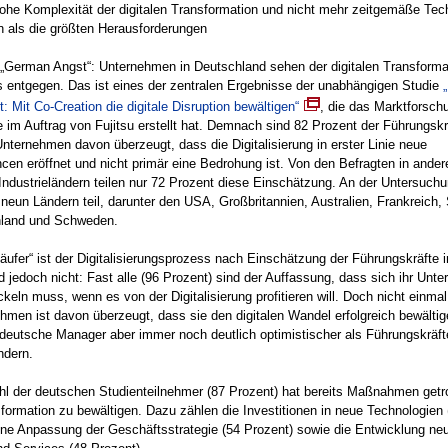
ohe Komplexität der digitalen Transformation und nicht mehr zeitgemäße Tec
n als die größten Herausforderungen
„German Angst“: Unternehmen in Deutschland sehen der digitalen Transforma
 entgegen. Das ist eines der zentralen Ergebnisse der unabhängigen Studie
„
t: Mit Co-Creation die digitale Disruption bewältigen“
, die das Marktforschu
im Auftrag von Fujitsu erstellt hat. Demnach sind 82 Prozent der Führungskr
nternehmen davon überzeugt, dass die Digitalisierung in erster Linie neue
cen eröffnet und nicht primär eine Bedrohung ist. Von den Befragten in ander
Industrieländern teilen nur 72 Prozent diese Einschätzung. An der Untersuc
neun Ländern teil, darunter den USA, Großbritannien, Australien, Frankreich,
nnland und Schweden.
läufer“ ist der Digitalisierungsprozess nach Einschätzung der Führungskräfte i
 jedoch nicht: Fast alle (96 Prozent) sind der Auffassung, dass sich ihr Unt
ckeln muss, wenn es von der Digitalisierung profitieren will. Doch nicht einmal
hmen ist davon überzeugt, dass sie den digitalen Wandel erfolgreich bewälti
deutsche Manager aber immer noch deutlich optimistischer als Führungskräft
ndern.
hl der deutschen Studienteilnehmer (87 Prozent) hat bereits Maßnahmen getr
formation zu bewältigen. Dazu zählen die Investitionen in neue Technologien 
ine Anpassung der Geschäftsstrategie (54 Prozent) sowie die Entwicklung ne