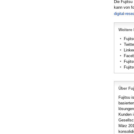
Die Fujitsu
kann von f
digital-rese
Weitere 
Fujits
Twitt
Linke
Face
Fujit
Fujit
Über Fuj
Fujitsu 
basierte
lösungen
Kunden i
Gesellsc
März 201
konsolid