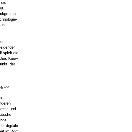
 die
bu.
ckgreifen.
echnologie-
aus
 der
heidender
 spielt die
sches Know-
unkt, der
ng bei
er
anderen
zesse und
eutsche
enge
er digitale
mit im Boot