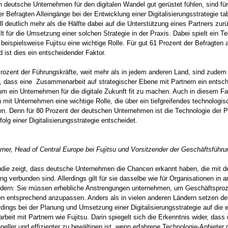
 deutsche Unternehmen für den digitalen Wandel gut gerüstet fühlen, sind für
r Befragten Alleingänge bei der Entwicklung einer Digitalisierungsstrategie ta
ll deutlich mehr als die Hälfte dabei auf die Unterstützung eines Partners zurü
lt für die Umsetzung einer solchen Strategie in der Praxis. Dabei spielt ein T
 beispielsweise Fujitsu eine wichtige Rolle. Für gut 61 Prozent der Befragten 
 ist dies ein entscheidender Faktor.
rozent der Führungskräfte, weit mehr als in jedem anderen Land, sind zudem
, dass eine Zusammenarbeit auf strategischer Ebene mit Partnern ein entsc
 um ein Unternehmen für die digitale Zukunft fit zu machen. Auch in diesem Fall
 mit Unternehmen eine wichtige Rolle, die über ein tiefgreifendes technologi
n. Denn für 80 Prozent der deutschen Unternehmen ist die Technologie der P
folg einer Digitalisierungsstrategie entscheidet.
rner, Head of Central Europe bei Fujitsu und Vorsitzender der Geschäftsführu
die zeigt, dass deutsche Unternehmen die Chancen erkannt haben, die mit d
rung verbunden sind. Allerdings gilt für sie dasselbe wie für Organisationen in 
ändern: Sie müssen erhebliche Anstrengungen unternehmen, um Geschäftspro
en entsprechend anzupassen. Anders als in vielen anderen Ländern setzen d
rdings bei der Planung und Umsetzung einer Digitalisierungsstrategie auf die 
eit mit Partnern wie Fujitsu. Darin spiegelt sich die Erkenntnis wider, dass d
eller und effizienter zu bewältigen ist, wenn erfahrene Technologie-Anbieter 