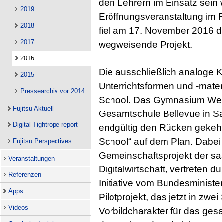
den Lehrern im Einsatz sein
2019
Eröffnungsveranstaltung im 
2018
fiel am 17. November 2016 de
2017
wegweisende Projekt.
2016
Die ausschließlich analoge Ko
2015
Unterrichtsformen und -materi
Pressearchiv vor 2014
School. Das Gymnasium Wend
Fujitsu Aktuell
Gesamtschule Bellevue in 
Digital Tightrope report
endgültig den Rücken gekehrt.
School“ auf dem Plan. Dabei 
Fujitsu Perspectives
Gemeinschaftsprojekt der sa
Veranstaltungen
Digitalwirtschaft, vertreten d
Referenzen
Initiative vom Bundesministe
Apps
Pilotprojekt, das jetzt in zwei
Videos
Vorbildcharakter für das ge