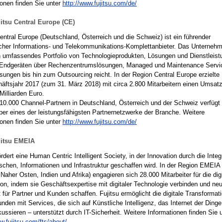
ionen finden Sie unter
http://www.fujitsu.com/de/
itsu Central Europe (CE)
Central Europe (Deutschland, Österreich und die Schweiz) ist ein führender
cher Informations- und Telekommunikations-Komplettanbieter. Das Unterneh
in umfassendes Portfolio von Technologieprodukten, Lösungen und Dienstleist
Endgeräten über Rechenzentrumslösungen, Managed und Maintenance Servi
sungen bis hin zum Outsourcing reicht. In der Region Central Europe erzielte 
äftsjahr 2017 (zum 31. März 2018) mit circa 2.800 Mitarbeitern einen Umsat
Milliarden Euro.
 10.000 Channel-Partnern in Deutschland, Österreich und der Schweiz verfügt 
er eines der leistungsfähigsten Partnernetzwerke der Branche. Weitere
ionen finden Sie unter
http://www.fujitsu.com/de/
jitsu EMEIA
ördert eine Human Centric Intelligent Society, in der Innovation durch die Integ
chen, Informationen und Infrastruktur geschaffen wird. In der Region EMEIA
Naher Osten, Indien und Afrika) engagieren sich 28.000 Mitarbeiter für die dig
ion, indem sie Geschäftsexpertise mit digitaler Technologie verbinden und ne
 für Partner und Kunden schaffen. Fujitsu ermöglicht die digitale Transformat
nden mit Services, die sich auf Künstliche Intelligenz, das Internet der Ding
ussieren – unterstützt durch IT-Sicherheit. Weitere Informationen finden Sie 
w.fujitsu.com/fts/about/