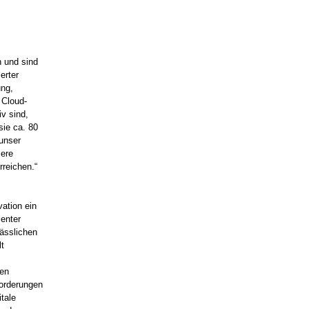
n und sind
erter
ung,
 Cloud-
iv sind,
sie ca. 80
 unser
sere
rreichen.“
vation ein
ienter
lässlichen
lt
ten
forderungen
itale