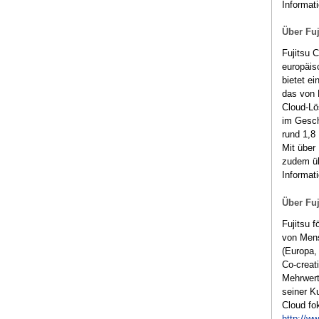
Informat
Über Fuj
Fujitsu 
europäis
bietet e
das von 
Cloud-Lö
im Gesch
rund 1,8 
Mit über
zudem üb
Informat
Über Fu
Fujitsu f
von Mens
(Europa, 
Co-creat
Mehrwert
seiner Ku
Cloud fok
http://ww