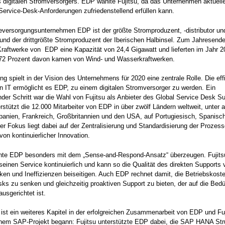
s digitalen Stromversorgers. EDP wählte Fujitsu, da das Unternehmen aktuell
Service-Desk-Anforderungen zufriedenstellend erfüllen kann.
versorgungsunternehmen EDP ist der größte Stromproduzent, -distributor und 
 und der drittgrößte Stromproduzent der Iberischen Halbinsel. Zum Jahresend
Kraftwerke von EDP eine Kapazität von 24,4 Gigawatt und lieferten im Jahr 2
 72 Prozent davon kamen von Wind- und Wasserkraftwerken.
rung spielt in der Vision des Unternehmens für 2020 eine zentrale Rolle. Die eff
 IT ermöglicht es EDP, zu einem digitalen Stromversorger zu werden. Ein
der Schritt war die Wahl von Fujitsu als Anbieter des Global Service Desk Su
erstützt die 12.000 Mitarbeiter von EDP in über zwölf Ländern weltweit, unter 
panien, Frankreich, Großbritannien und den USA, auf Portugiesisch, Spanisc
er Fokus liegt dabei auf der Zentralisierung und Standardisierung der Prozess
 von kontinuierlicher Innovation.
nnte EDP besonders mit dem „Sense-and-Respond-Ansatz“ überzeugen. Fujits
seinen Service kontinuierlich und kann so die Qualität des direkten Supports 
en und Ineffizienzen beiseitigen. Auch EDP rechnet damit, die Betriebskost
ks zu senken und gleichzeitig proaktiven Support zu bieten, der auf die Bedü
ausgerichtet ist.
 ist ein weiteres Kapitel in der erfolgreichen Zusammenarbeit von EDP und Fuj
inem SAP-Projekt begann: Fujitsu unterstützte EDP dabei, die SAP HANA Str