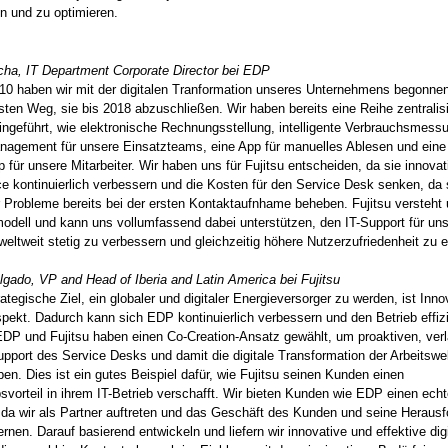
en und zu optimieren.
cha, IT Department Corporate Director bei EDP
10 haben wir mit der digitalen Tranformation unseres Unternehmens begonne
ten Weg, sie bis 2018 abzuschließen. Wir haben bereits eine Reihe zentralisi
ngeführt, wie elektronische Rechnungsstellung, intelligente Verbrauchsmess
nagement für unsere Einsatzteams, eine App für manuelles Ablesen und eine
p für unsere Mitarbeiter. Wir haben uns für Fujitsu entscheiden, da sie innovat
ce kontinuierlich verbessern und die Kosten für den Service Desk senken, da 
 Probleme bereits bei der ersten Kontaktaufnhame beheben. Fujitsu versteht
dell und kann uns vollumfassend dabei unterstützen, den IT-Support für un
 weltweit stetig zu verbessern und gleichzeitig höhere Nutzerzufriedenheit zu e
gado, VP and Head of Iberia and Latin America bei Fujitsu
rategische Ziel, ein globaler und digitaler Energieversorger zu werden, ist Inno
spekt. Dadurch kann sich EDP kontinuierlich verbessern und den Betrieb effiz
EDP und Fujitsu haben einen Co-Creation-Ansatz gewählt, um proaktiven, ver
port des Service Desks und damit die digitale Transformation der Arbeitswe
ben. Dies ist ein gutes Beispiel dafür, wie Fujitsu seinen Kunden einen
vorteil in ihrem IT-Betrieb verschafft. Wir bieten Kunden wie EDP einen ech
da wir als Partner auftreten und das Geschäft des Kunden und seine Heraus
ernen. Darauf basierend entwickeln und liefern wir innovative und effektive dig