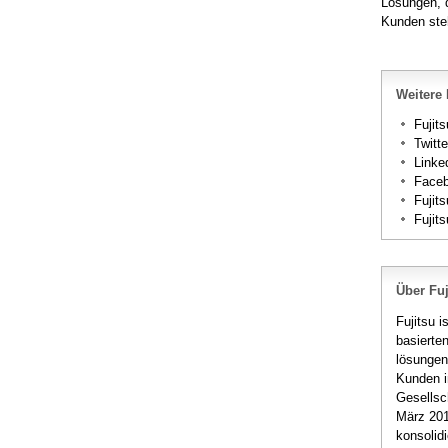
Lösungen, d
Kunden ste
Weitere 
Fujits
Twitt
Linke
Face
Fujit
Fujit
Über Fuj
Fujitsu 
basierte
lösungen
Kunden i
Gesellsc
März 201
konsolid