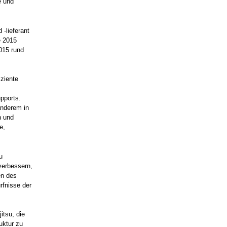
e und
-lieferant
e 2015
015 rund
iziente
pports.
anderem in
h und
e,
u
verbessern,
en des
rfnisse der
itsu, die
uktur zu