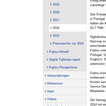
Erfolg eine
2019
zukünftige 
2018
Das Energie
in Portugal
2017
hatten die 
63,7 TWh.
2016
2015
Digitalisie
Nutzung von
Pressearchiv vor 2014
entscheiden
Fujitsu unt
Fujitsu Aktuell
Portugal, S
Englisch. D
Digital Tightrope report
unterstützt
Fujitsu Perspectives
Fujitsu ko
Veranstaltungen
verbessert 
Kosten senk
Referenzen
Service Des
Mitarbeiter 
Apps
Videos
Der Vertrag
2014 mit e