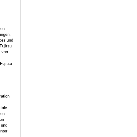
men
ungen,
ces und
Fujitsu
z von
Fujitsu
ration
itale
uen
ion
e und
unter