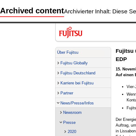
Archived content
Archivierter Inhalt: Diese Se
Fujitsu
Über Fujitsu
EDP
Fujitsu Globally
15. Novem
Fujitsu Deutschland
Auf einen 
Karriere bei Fujitsu
Vier-
Partner
Wenn
Kont
News/Presse/Infos
Fuji
Newsroom
Der Energie
Presse
Auftrag, um
in Lissabon
2020