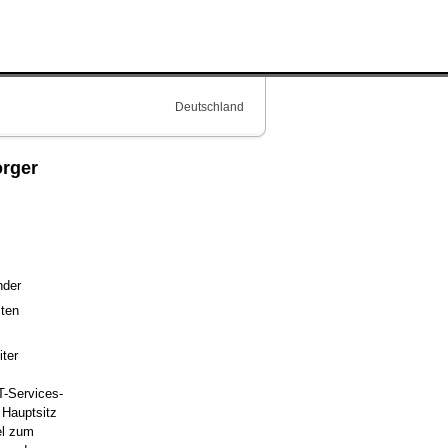
Deutschland
orger
nder
sten
ter
T-Services-
 Hauptsitz
el zum