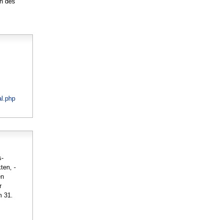
en des
al.php
s-
ten, -
en
r
m 31.