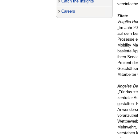
Catch the Insights
vereinfach
Careers
Zitate
Vergílio Ro
„Im Jahr 20
auf dem bes
Prozesse ei
Mobility Ma
basierte Ap
ihren Servi
Prozent der
Geschäftsmo
Mitarbeiter
Angeles Del
„Für das st
zentraler A
gestalten. 
Anwendersup
voranzutrei
Wettbewerbs
Mehrwehrt, 
verstehen l