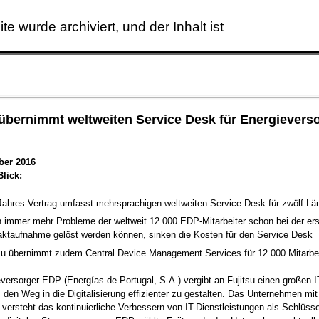
ite wurde archiviert, und der Inhalt ist
Skip to main content
 übernimmt weltweiten Service Desk für Energievers
ber 2016
Blick:
Jahres-Vertrag umfasst mehrsprachigen weltweiten Service Desk für zwölf Lä
 immer mehr Probleme der weltweit 12.000 EDP-Mitarbeiter schon bei der er
aktaufnahme gelöst werden können, sinken die Kosten für den Service Desk
tsu übernimmt zudem Central Device Management Services für 12.000 Mitarbei
versorger EDP (Energías de Portugal, S.A.) vergibt an Fujitsu einen großen I
 den Weg in die Digitalisierung effizienter zu gestalten. Das Unternehmen mit
 versteht das kontinuierliche Verbessern von IT-Dienstleistungen als Schlüss