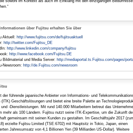
ie sowohl im Kontext als auch im Einklang mit den einzigartigen Bedürfniss
hen.“
Informationen über Fujitsu erhalten Sie über
u Aktuell:
http://www.fujitsu.com/de/fujitsuaktuell
er:
http://twitter.com/Fujitsu_DE
dIn:
http://www.linkedin.com/company/fujitsu
book:
http://www.facebook.com/Fujitsu.DE
su Bildmaterial und Media Server:
http://mediaportal.ts.Fujitsu.com/pages/port
su-Newsroom:
http://de.Fujitsu.com/newsroom
itsu
ist der führende japanische Anbieter von Informations- und Telekommunikation
n (ITK) Geschäftslösungen und bietet eine breite Palette an Technologieproduk
 und -Dienstleistungen. Mit rund 140.000 Mitarbeitern betreut das Unternehm
n mehr als 100 Ländern. Fujitsu nutzt seine ITK-Expertise, um die Zukunft de
haft gemeinsam mit seinen Kunden zu gestalten. Im Geschäftsjahr 2017 (zu
8) erzielte Fujitsu Limited (TSE:6702) mit Hauptsitz in Tokio, Japan, einen
ierten Jahresumsatz von 4,1 Billionen Yen (39 Milliarden US-Dollar). Weitere