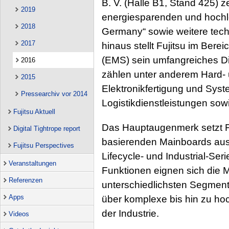
B. V. (Halle B1, Stand 425) ze
2019
energiesparenden und hochl
2018
Germany“ sowie weitere tech
2017
hinaus stellt Fujitsu im Bere
(EMS) sein umfangreiches Die
2016
zählen unter anderem Hard- 
2015
Elektronikfertigung und Sy
Pressearchiv vor 2014
Logistikdienstleistungen so
Fujitsu Aktuell
Das Hauptaugenmerk setzt Fuj
Digital Tightrope report
basierenden Mainboards aus
Fujitsu Perspectives
Lifecycle- und Industrial-Ser
Veranstaltungen
Funktionen eignen sich die M
Referenzen
unterschiedlichsten Segme
Apps
über komplexe bis hin zu h
der Industrie.
Videos