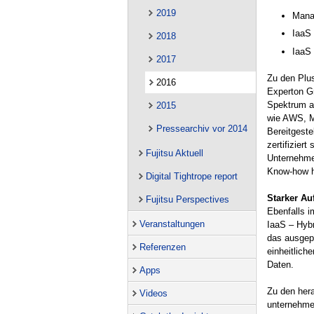
2019
Manag
IaaS
2018
IaaS
2017
Zu den Plus
2016
Experton Gr
Spektrum a
2015
wie AWS, M
Pressearchiv vor 2014
Bereitgeste
zertifizier
Fujitsu Aktuell
Unternehmen
Know-how h
Digital Tightrope report
Starker Au
Fujitsu Perspectives
Ebenfalls i
Veranstaltungen
IaaS – Hyb
das ausgepr
Referenzen
einheitlich
Daten.
Apps
Zu den her
Videos
unternehmen