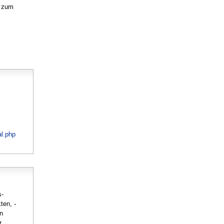
n zum
al.php
s-
ten, -
en
r