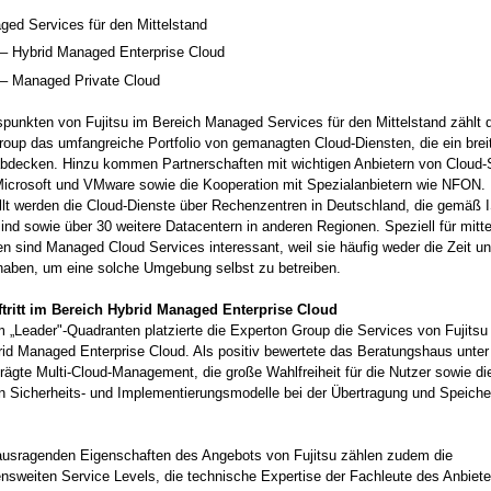
ed Services für den Mittelstand
 – Hybrid Managed Enterprise Cloud
 – Managed Private Cloud
punkten von Fujitsu im Bereich Managed Services für den Mittelstand zählt 
oup das umfangreiche Portfolio von gemanagten Cloud-Diensten, die ein brei
bdecken. Hinzu kommen Partnerschaften mit wichtigen Anbietern von Cloud-
icrosoft und VMware sowie die Kooperation mit Spezialanbietern wie NFON.
llt werden die Cloud-Dienste über Rechenzentren in Deutschland, die gemäß
t sind sowie über 30 weitere Datacentern in anderen Regionen. Speziell für mitt
 sind Managed Cloud Services interessant, weil sie häufig weder die Zeit u
aben, um eine solche Umgebung selbst zu betreiben.
ftritt im Bereich Hybrid Managed Enterprise Cloud
m „Leader"-Quadranten platzierte die Experton Group die Services von Fujitsu
rid Managed Enterprise Cloud. Als positiv bewertete das Beratungshaus unte
ägte Multi-Cloud-Management, die große Wahlfreiheit für die Nutzer sowie di
en Sicherheits- und Implementierungsmodelle bei der Übertragung und Speiche
ausragenden Eigenschaften des Angebots von Fujitsu zählen zudem die
sweiten Service Levels, die technische Expertise der Fachleute des Anbiete