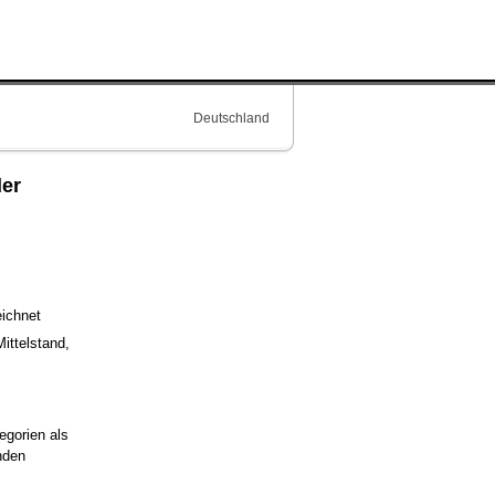
Deutschland
der
eichnet
ittelstand,
egorien als
nden