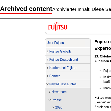
Archived content
Archivierter Inhalt: Diese Se
Fujitsu
Über Fujitsu
Expert
Fujitsu Globally
13. Oktobe
Fujitsu Deutschland
Auf einen 
Karriere bei Fujitsu
Fujit
Partner
In dr
IaaS
News/Presse/Infos
Innov
Newsroom
Fujitsu wur
Presse
„Leader" ei
Bereichen 
2020