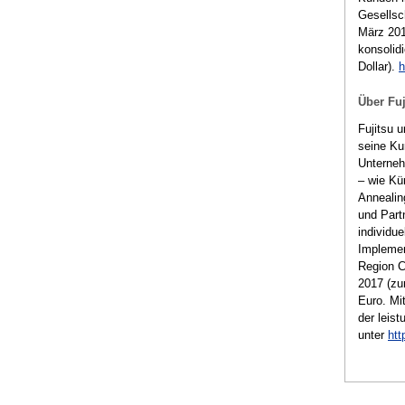
Gesellsc
März 201
konsolid
Dollar).
h
Über Fuj
Fujitsu 
seine Ku
Unterneh
– wie Kün
Annealin
und Part
individu
Implemen
Region C
2017 (zu
Euro. Mi
der leis
unter
htt