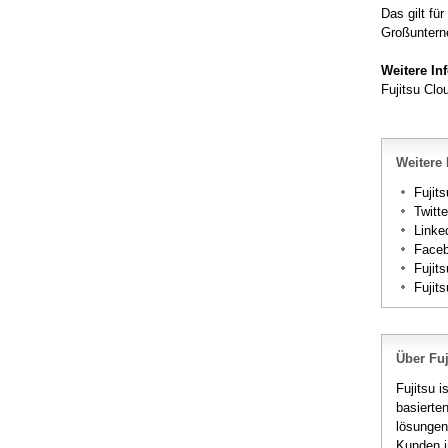
Das gilt fü
Großuntern
Weitere In
Fujitsu Clo
Weitere 
Fujits
Twitt
Linke
Face
Fujit
Fujit
Über Fuj
Fujitsu 
basierte
lösungen
Kunden i