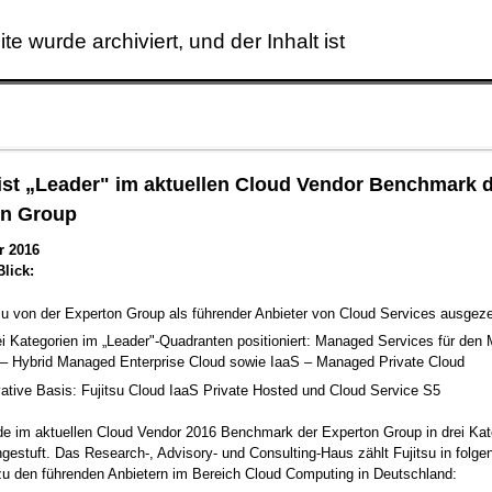
ite wurde archiviert, und der Inhalt ist
Skip to main content
 ist „Leader" im aktuellen Cloud Vendor Benchmark 
on Group
r 2016
Blick:
su von der Experton Group als führender Anbieter von Cloud Services ausgez
ei Kategorien im „Leader"-Quadranten positioniert: Managed Services für den M
 – Hybrid Managed Enterprise Cloud sowie IaaS – Managed Private Cloud
ative Basis: Fujitsu Cloud IaaS Private Hosted und Cloud Service S5
de im aktuellen Cloud Vendor 2016 Benchmark der Experton Group in drei Kat
ngestuft. Das Research-, Advisory- und Consulting-Haus zählt Fujitsu in folge
zu den führenden Anbietern im Bereich Cloud Computing in Deutschland: