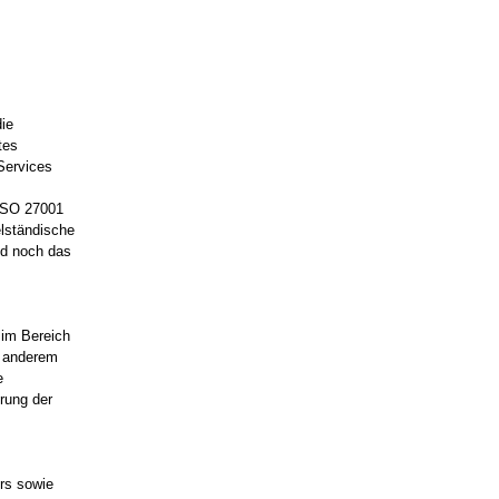
die
tes
Services
 ISO 27001
elständische
nd noch das
 im Bereich
r anderem
e
rung der
rs sowie