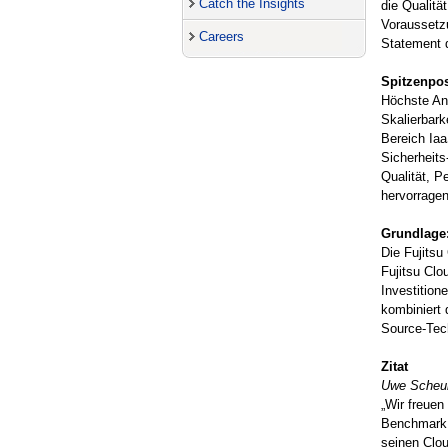
Catch the Insights
die Qualitä
Voraussetzu
Careers
Statement 
Spitzenpos
Höchste An
Skalierbark
Bereich Iaa
Sicherheit
Qualität, P
hervorragen
Grundlage:
Die Fujitsu
Fujitsu Clo
Investition
kombiniert 
Source-Tech
Zitat
Uwe Scheube
„Wir freuen
Benchmark 2
seinen Clou