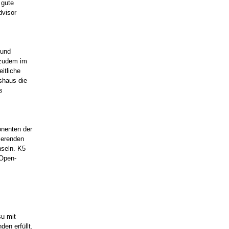
 gute
dvisor
 und
 zudem im
itliche
shaus die
s
onenten der
ierenden
hseln. K5
 Open-
su mit
en erfüllt.