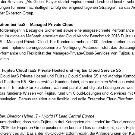
t der Services. „Als Global Player startet Fujitsu erneut durch und besitzt sehr
ngen für einen nachhaltigen Erfolg der eingeschlagenen Strategie", so das A
der Experton Group.
ition bei IaaS – Managed Private Cloud
forderungen in Bezug die Sicherheit sowie eine ausgezeichnete Performance
eit im globalen Maßstab attestiert der Cloud Vendor Benchmark 2016 Fujitsu
S – Managed Private Cloud. Für Kunden in mehr als 100 Ländern stehen einhe
s- und Implementierungsoptionen zur Verfügung. Außerdem stuft das Beratung
erformance und Flexibilität der Managed-Private-Cloud-Services von Fujitsu al
d ein.
 Fujitsu Cloud IaaS Private Hosted und Fujitsu Cloud Service S5
 Cloud IaaS Private Hosted und Fujitsu Cloud Service S5 sind wichtige Komp
ud-Plattform K5. Sie unterstützt Kunden dabei, den maximalen Wert aus exist
en in IT-Infrastruktur zu ziehen, während parallel auf digitale Lösungen zu wec
das fundierte Wissen von Fujitsu rund um Cloud-Lösungen und -Services mit
nologien. Daraus resultiert eine flexible und agile Enterprise Cloud-Plattform.
r, Director Hybrid IT - Hybrid IT Lead Central Europe
 uns darüber, dass sich Fujitsu in drei Kategorien als ‚Leader' im Cloud Vendor
016 der Experton Group positionieren konnte. Dies unterstreicht, dass Fujit
d-Services auf Basis der K5-Cloud-Plattform exakt die Anforderungen der Kund