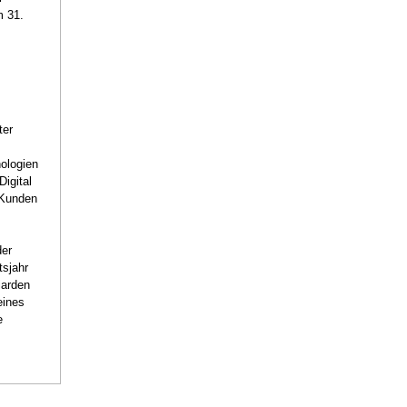
m 31.
ter
ologien
Digital
 Kunden
der
tsjahr
iarden
eines
e