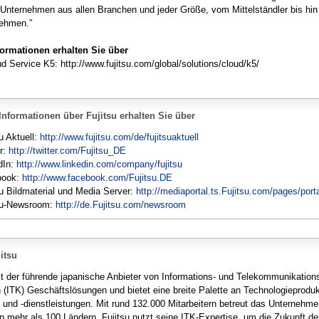
r Unternehmen aus allen Branchen und jeder Größe, vom Mittelständler bis hi
ehmen.”
formationen erhalten Sie über
ud Service K5: http://www.fujitsu.com/global/solutions/cloud/k5/
Informationen über Fujitsu erhalten Sie über
u Aktuell:
http://www.fujitsu.com/de/fujitsuaktuell
er:
http://twitter.com/Fujitsu_DE
dIn:
http://www.linkedin.com/company/fujitsu
book:
http://www.facebook.com/Fujitsu.DE
su Bildmaterial und Media Server:
http://mediaportal.ts.Fujitsu.com/pages/port
su-Newsroom:
http://de.Fujitsu.com/newsroom
itsu
ist der führende japanische Anbieter von Informations- und Telekommunikation
n (ITK) Geschäftslösungen und bietet eine breite Palette an Technologieproduk
 und -dienstleistungen. Mit rund 132.000 Mitarbeitern betreut das Unternehm
n mehr als 100 Ländern. Fujitsu nutzt seine ITK-Expertise, um die Zukunft de