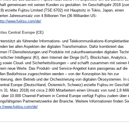
haft gemeinsam mit seinen Kunden zu gestalten. Im Geschäftsjahr 2018 (zu
9) erzielte Fujitsu Limited (TSE:6702) mit Hauptsitz in Tokio, Japan, einen
ierten Jahresumsatz von 4 Billionen Yen (36 Milliarden US-
ttp://www.fujitsu.com/de/
itsu Central Europe (CE)
unterstützt als führender Informations- und Telekommunikations-Komplettanbie
nden bei allen Aspekten der digitalen Transformation. Dafür kombiniert das
men IT-Dienstleistungen und Produkte mit zukunftsweisenden digitalen Techn
stlicher Intelligenz (KI), dem Internet der Dinge (IoT), Blockchain, Analytics, 
g sowie Cloud- und Sicherheitslösungen – und schafft zusammen mit seinen
nern neue Werte. Das Produkt- und Service-Angebot kann passgenau auf die
ellen Bedürfnisse zugeschnitten werden – von der Konzeption bis hin zur
tierung, dem Betrieb und der Orchestrierung von digitalen Ökosystemen. In 
entral Europe (Deutschland, Österreich, Schweiz) erzielte Fujitsu im Geschäf
m 31. März 2018) mit circa 2.800 Mitarbeitern einen Umsatz von rund 1,8 Mill
t über 10.000 Channel-Partnern in Central Europe verfügt Fujitsu zudem über 
tungsfähigsten Partnernetzwerke der Branche. Weitere Informationen finden Si
p://www.fujitsu.com/de/