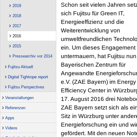
Schon seit vielen Jahren set
2019
sich Fujitsu für Green IT,
2018
Energieeffizienz und die
2017
Weiterentwicklung von
2016
umweltfreundlichen Technol
2015
ein. Um dieses Engagement
untermauern, hat Fujitsu nu
Pressearchiv vor 2014
Bayerischen Zentrum für
Fujitsu Aktuell
Angewandte Energieforschu
Digital Tightrope report
e.V. (ZAE Bayern) im Energy
Fujitsu Perspectives
Efficiency Center in Würzbu
Veranstaltungen
17. August 2016 drei Noteb
ZAE Bayern setzt sich als ei
Referenzen
Sitz in Würzburg unter ander
Apps
Energieforschung ein und wi
Videos
gefördert. Mit den neuen N