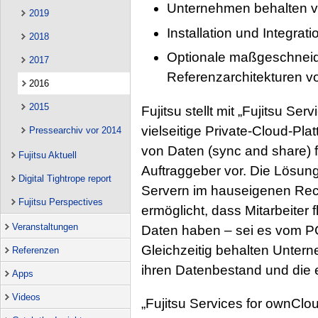
Unternehmen behalten vo
2019
Installation und Integrat
2018
Optionale maßgeschneide
2017
Referenzarchitekturen vo
2016
2015
Fujitsu stellt mit „Fujitsu Se
vielseitige Private-Cloud-Pl
Pressearchiv vor 2014
von Daten (sync and share) 
Fujitsu Aktuell
Auftraggeber vor. Die Lösun
Digital Tightrope report
Servern im hauseigenen Rec
Fujitsu Perspectives
ermöglicht, dass Mitarbeiter f
Veranstaltungen
Daten haben – sei es vom P
Gleichzeitig behalten Unterne
Referenzen
ihren Datenbestand und die 
Apps
Videos
„Fujitsu Services for ownClou