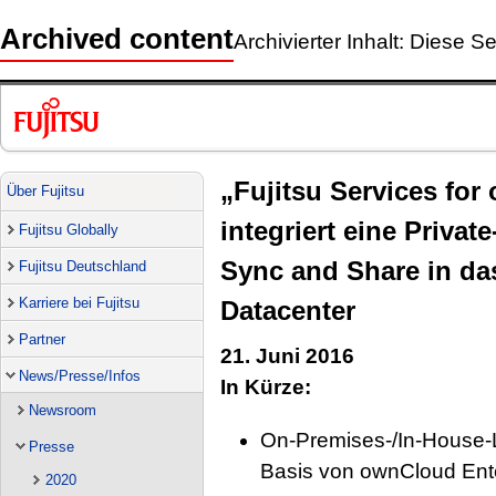
Archived content
Archivierter Inhalt: Diese Se
„Fujitsu Services for
Über Fujitsu
integriert eine Private
Fujitsu Globally
Sync and Share in d
Fujitsu Deutschland
Karriere bei Fujitsu
Datacenter
Partner
21. Juni 2016
News/Presse/Infos
In Kürze:
Newsroom
On-Premises-/In-House-L
Presse
Basis von ownCloud Ent
2020