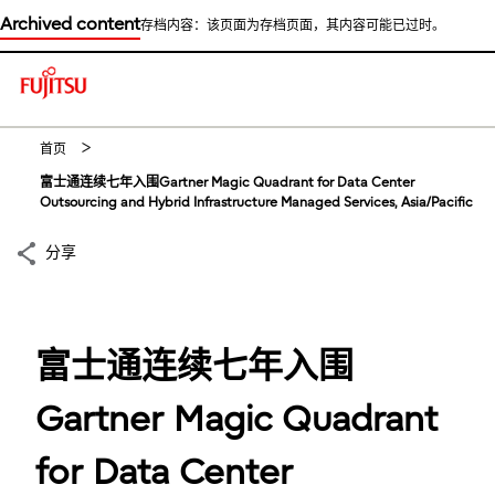
Archived content
存档内容：该页面为存档页面，其内容可能已过时。
This is a skip link click here to skip to main contents
首页
富士通连续七年入围Gartner Magic Quadrant for Data Center
Outsourcing and Hybrid Infrastructure Managed Services, Asia/Pacific
分享
富士通连续七年入围
Gartner Magic Quadrant
for Data Center