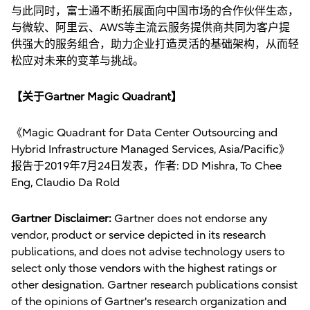
与此同时，富士通不断拓展面向中国市场的合作伙伴生态，
与微软、阿里云、AWS等主流云服务提供商共同为客户提
供强大的服务组合，助力企业打造灵活的基础架构，从而轻
松应对未来的变革与挑战。
【关于Gartner Magic Quadrant】
《Magic Quadrant for Data Center Outsourcing and
Hybrid Infrastructure Managed Services, Asia/Pacific》
报告于2019年7月24日发表，作者: DD Mishra, To Chee
Eng, Claudio Da Rold
Gartner Disclaimer:
Gartner does not endorse any
vendor, product or service depicted in its research
publications, and does not advise technology users to
select only those vendors with the highest ratings or
other designation. Gartner research publications consist
of the opinions of Gartner's research organization and