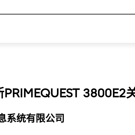
This is a skip link click here to skip to main contents
RIMEQUEST 3800
息系统有限公司