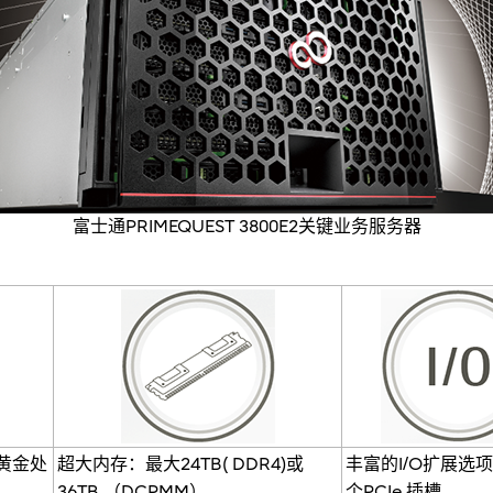
富士通PRIMEQUEST 3800E2关键业务服务器
/黄金处
超大内存：最大24TB( DDR4)或
丰富的I/O扩展选项
36TB （DCPMM）
个PCIe 插槽