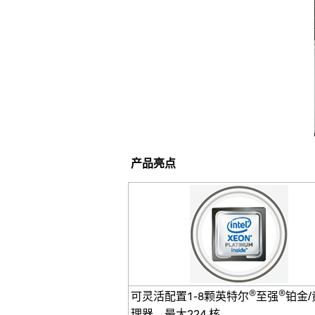
产品亮点
®
®
可灵活配置1-8颗英特尔
至强
铂金
理器，最大224 核