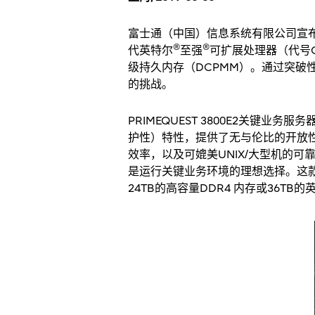
富士通（中国）信息系统有限公司宣布，面向
®
®
代英特尔
至强
可扩展处理器（代号C
级持久内存（DCPMM）。通过突破性
的挑战。
PRIMEQUEST 3800E2关键
护性）特性，提供了无与伦比的开放性、
效率，以及可媲美UNIX/大型机的可
是运行关键业务环境的理想选择。这
24TB的高容量DDR4 内存或36TB的